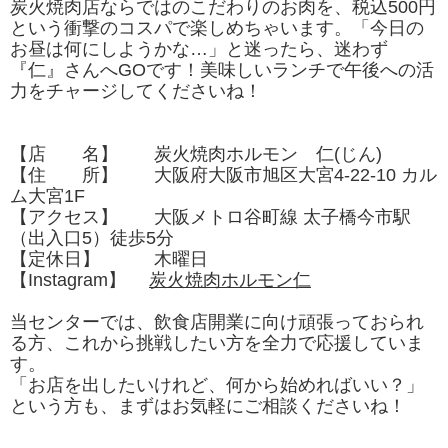
炭火焼肉店ならではのこだわりのお肉を、税込500円
という衝撃のコスパで楽しめちゃいます。「今日の
お昼は何にしようかな…」と迷ったら、迷わず
『仁』さんへGOです！美味しいランチで午後への活
力をチャージしてくださいね！
【店 名】 炭火焼肉ホルモン 仁(じん)
【住 所】 大阪府大阪市旭区大宮4-22-10 カル
ム大宮1F
【アクセス】 大阪メトロ谷町線 太子橋今市駅
（出入口5）徒歩5分
【定休日】 木曜日
【Instagram】
炭火焼肉ホルモン仁
当センターでは、飲食店開業に向け頑張っておられ
る方、これから挑戦したい方を全力で応援していま
す。
「お店を出したいけれど、何から始めればいい？」
という方も、まずはお気軽にご相談くださいね！