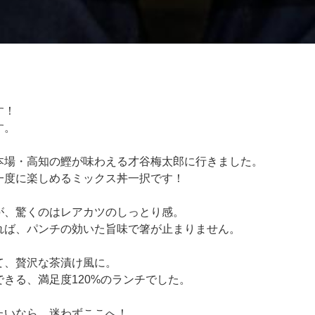
す！
す。
本場・高知の鰹が味わえる才谷梅太郎に行きました。
一度に楽しめるミックス丼一択です！
が、驚くのはレアカツのしっとり感。
れば、パンチの効いた旨味で箸が止まりません。
て、贅沢な茶漬け風に。
きる、満足度120%のランチでした。
たいなら、迷わずここへ！