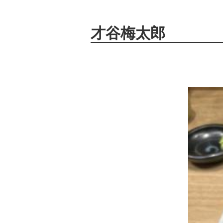
才谷梅太郎