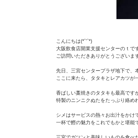
こんにちは(*´˘`*)
大阪飲食店開業支援センターのｔで
ご訪問いただきありがとうございま
先日、三宮センタープラザ地下で、
ここに来たら、タタキとレアカツが
香ばしい藁焼きのタタキも最高です
特製のニンニクぬたをたっぷり絡め
シメはサービスの熱々お出汁をかけ
一杯で鰹の魅力をこれでもかと堪能で
三宮でガツンと美味しいものを食べ