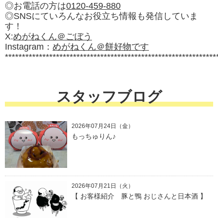
◎お電話の方は
0120-459-880
◎SNSにていろんなお役立ち情報も発信していま
す！
X:
めがねくん＠ごぼう
Instagram：
めがねくん＠餅好物です
**************************************************************
スタッフブログ
2026年07月24日（金）
もっちゅりん♪
2026年07月21日（火）
【 お客様紹介 豚と鴨 おじさんと日本酒 】