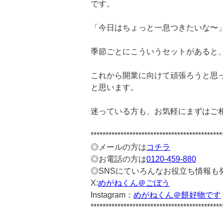
です。
「今日はちょっと一息つきたいな〜
季節ごとにこういうセットがあると
これから開業に向けて頑張ろうと思
と思います。
迷っている方も、お気軽にまずはご
********************************************
◎メールの方は
コチラ
◎お電話の方は
0120-459-880
◎SNSにていろんなお役立ち情報も
X:
めがねくん＠ごぼう
Instagram：
めがねくん＠餅好物です
********************************************