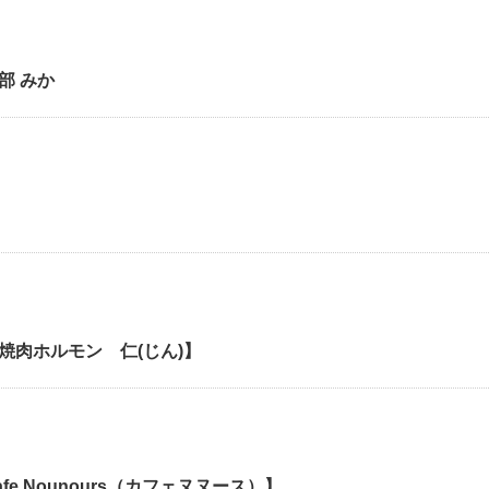
部 みか
焼肉ホルモン 仁(じん)】
fe Nounours（カフェヌヌース）】