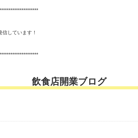
*********************
発信しています！
*********************
飲食店開業ブログ