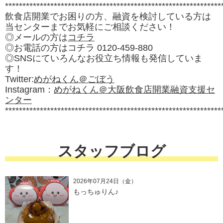
**************************************************************
飲食店開業でお困りの方、融資を検討している方は
当センターまでお気軽にご相談ください！
◎メールの方は
コチラ
◎お電話の方はコチラ 0120-459-880
◎SNSにていろんなお役立ち情報も発信していま
す！
Twitter:
めがねくん＠ごぼう
Instagram：
めがねくん＠大阪飲食店開業融資支援セ
ンター
**************************************************************
スタッフブログ
2026年07月24日（金）
もっちゅりん♪