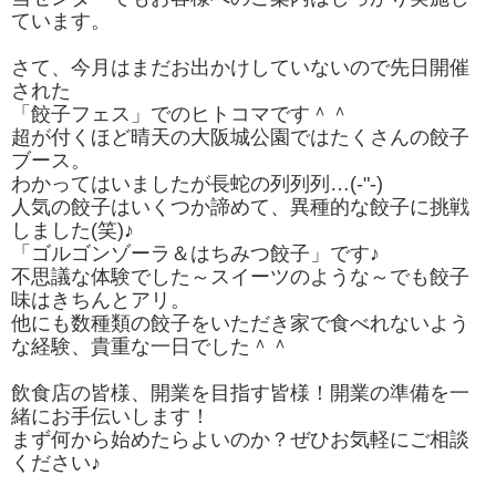
ています。
さて、今月はまだお出かけしていないので先日開催
された
「餃子フェス」でのヒトコマです＾＾
超が付くほど晴天の大阪城公園ではたくさんの餃子
ブース。
わかってはいましたが長蛇の列列列…(-"-)
人気の餃子はいくつか諦めて、異種的な餃子に挑戦
しました(笑)♪
「ゴルゴンゾーラ＆はちみつ餃子」です♪
不思議な体験でした～スイーツのような～でも餃子
味はきちんとアリ。
他にも数種類の餃子をいただき家で食べれないよう
な経験、貴重な一日でした＾＾
飲食店の皆様、開業を目指す皆様！開業の準備を一
緒にお手伝いします！
まず何から始めたらよいのか？ぜひお気軽にご相談
ください♪