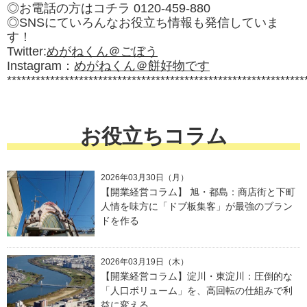
◎お電話の方はコチラ 0120-459-880
◎SNSにていろんなお役立ち情報も発信していま
す！
Twitter:
めがねくん＠ごぼう
Instagram：
めがねくん＠餅好物です
**************************************************************
お役立ちコラム
2026年03月30日（月）
【開業経営コラム】 旭・都島：商店街と下町
人情を味方に「ドブ板集客」が最強のブラン
ドを作る
2026年03月19日（木）
【開業経営コラム】淀川・東淀川：圧倒的な
「人口ボリューム」を、高回転の仕組みで利
益に変える