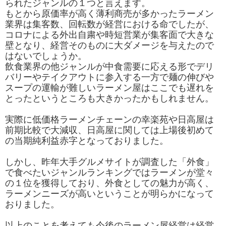
られたジャンルの１つと言えます。
もとから原価率が高く薄利商売が多かったラーメン
業界は集客数、回転数が経営における命でしたが、
コロナによる外出自粛や時短営業が集客面で大きな
壁となり、経営そのものに大ダメージを与えたので
はないでしょうか。
飲食業界の他ジャンルが中食需要に応える形でデリ
バリーやテイクアウトに参入する一方で麺の伸びや
スープの運輸が難しいラーメン屋はここでも遅れを
とったというところも大きかったかもしれません。
実際に低価格ラーメンチェーンの幸楽苑や日高屋は
前期比較で大減収、日高屋に関しては上場後初めて
の当期純利益赤字となっておりました。
しかし、昨年大手グルメサイトが調査した「外食」
で食べたいジャンルランキングではラーメンが堂々
の１位を獲得しており、外食としての魅力が高く、
ラーメンニーズが高いということが明らかになって
おりました。
以上のことを考えても今後のラーメン屋経営は経営