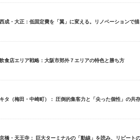
西成・大正：低固定費を「翼」に変える。リノベーションで描
飲食店エリア戦略：大阪市郊外７エリアの特色と勝ち方
キタ（梅田・中崎町）： 圧倒的集客力と「尖った個性」の共
京橋・天王寺： 巨大ターミナルの「動線」を読み、リピート