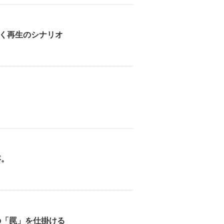
く再生のシナリオ
存。
の「罠」を仕掛ける