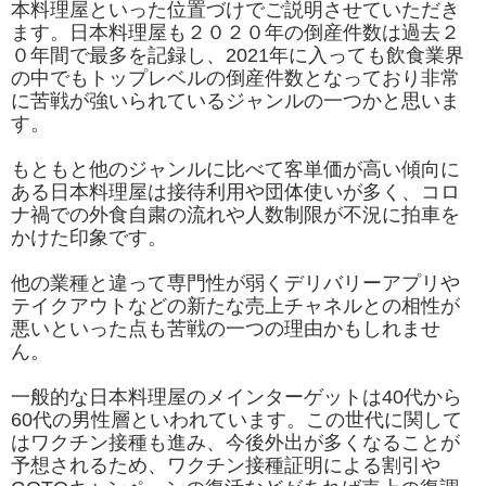
本料理屋といった位置づけでご説明させていただき
ます。日本料理屋も２０２０年の倒産件数は過去２
０年間で最多を記録し、2021年に入っても飲食業界
の中でもトップレベルの倒産件数となっており非常
に苦戦が強いられているジャンルの一つかと思いま
す。
もともと他のジャンルに比べて客単価が高い傾向に
ある日本料理屋は接待利用や団体使いが多く、コロ
ナ禍での外食自粛の流れや人数制限が不況に拍車を
かけた印象です。
他の業種と違って専門性が弱くデリバリーアプリや
テイクアウトなどの新たな売上チャネルとの相性が
悪いといった点も苦戦の一つの理由かもしれませ
ん。
一般的な日本料理屋のメインターゲットは40代から
60代の男性層といわれています。この世代に関して
はワクチン接種も進み、今後外出が多くなることが
予想されるため、ワクチン接種証明による割引や