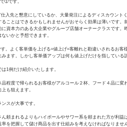
で➀です。
ど仕入先と懇意にしているか、大量発注によるディスカウント
することはできるかもしれませんがおそらく効果は薄いです。
的に資本力のある大企業やグループ店舗オーナークラスです。
はないかと予想できます。
です。よく客単価を上げる=値上げ=客離れと勘違いされるお客
生みます。しかし客単価アップは何も値上げだけを指している
では1例だけ紹介いたします。
品程度で帰られるお客様がアルコール２杯、フード４品に変われ
向上も狙えます。
ランスが大事です。
さん頼まれるよりもハイボールやサワー系を頼まれた方が利益
益率を把握して儲け商品を出す仕組みを考えなければなりませ