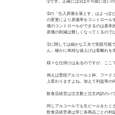
➀です。正確には➁は不可能に近いの
➁の「仕入原価を落とす」はよっぽ
の変更により原価率をコントロール
価のコントロールができるのは基本
原価の削減は難しくなってくるので
➀に関しては細かな工夫で実践可能
ん。確かに単純な値上げは客離れを
様々な仕掛けはあるのですが、ここ
例えば普段アルコール１杯、フード３
上変わりますよね。加えて利益率の
飲食店経営は注文数と注文内訳のバ
同じアルコールでも生ビールをたく
飲食店経営者は常に各商品ごとの利