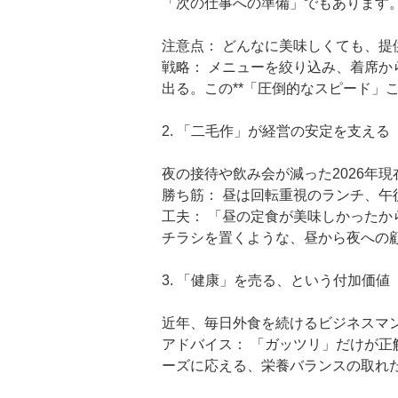
「次の仕事への準備」でもあります
注意点： どんなに美味しくても、提
戦略： メニューを絞り込み、着席
出る。この**「圧倒的なスピード」
2. 「二毛作」が経営の安定を支える
夜の接待や飲み会が減った2026年
勝ち筋： 昼は回転重視のランチ、午
工夫： 「昼の定食が美味しかった
チラシを置くような、昼から夜への
3. 「健康」を売る、という付加価値
近年、毎日外食を続けるビジネスマ
アドバイス： 「ガッツリ」だけが
ーズに応える、栄養バランスの取れ